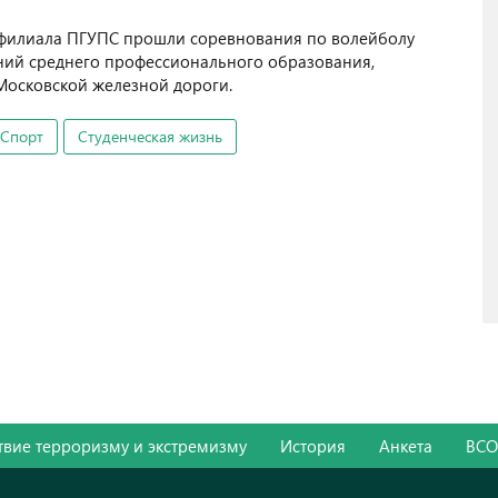
 филиала ПГУПС прошли соревнования по волейболу
ний среднего профессионального образования,
Московской железной дороги.
Спорт
Студенческая жизнь
вие терроризму и экстремизму
История
Анкета
ВС