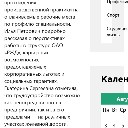
Професси
прохождения
производственной практики на
Спорт
оплачиваемые рабочие места
по профилю специальности.
Студенчес
Илья Петрович подробно
жизнь
рассказал о перспективах
работы в структуре ОАО
«РЖД», карьерных
возможностях,
предоставляемых
корпоративных льготах и
Кале
социальных гарантиях.
Екатерина Сергеевна отметила,
что трудоустройство возможно
Авгу
как непосредственно на
предприятии, так и за его
Пн
Вт
Ср
пределами — на различных
участках железной дороги.
3
4
5