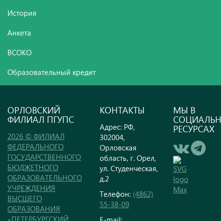
История
Анкета
ВСОКО
Образовательный кредит
ОРЛОВСКИЙ
КОНТАКТЫ
МЫ В
ФИЛИАЛ ПГУПС
СОЦИАЛЬ
Адрес: РФ,
РЕСУРСАХ
2026 © ФИЛИАЛ
302004,
ФЕДЕРАЛЬНОГО
Орловская
ГОСУДАРСТВЕННОГО
область, г. Орел,
БЮДЖЕТНОГО
ул. Студенческая,
ОБРАЗОВАТЕЛЬНОГО
д.2
УЧРЕЖДЕНИЯ
Телефон:
(4862)
ВЫСШЕГО
55-38-09
ОБРАЗОВАНИЯ
«ПЕТЕРБУРГСКИЙ
E-mail: