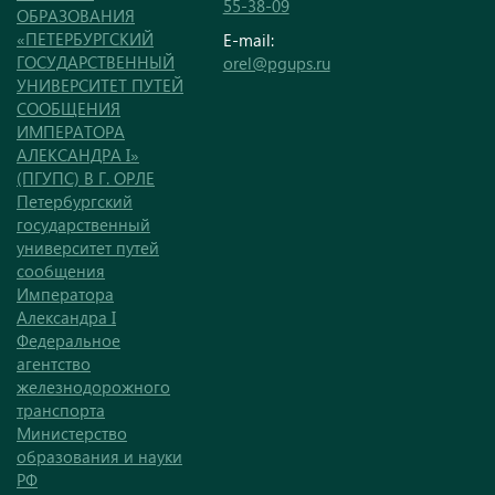
55-38-09
ОБРАЗОВАНИЯ
«ПЕТЕРБУРГСКИЙ
E-mail:
ГОСУДАРСТВЕННЫЙ
orel@pgups.ru
УНИВЕРСИТЕТ ПУТЕЙ
СООБЩЕНИЯ
ИМПЕРАТОРА
АЛЕКСАНДРА I»
(ПГУПС) В Г. ОРЛЕ
Петербургский
государственный
университет путей
сообщения
Императора
Александра I
Федеральное
агентство
железнодорожного
транспорта
Министерство
образования и науки
РФ