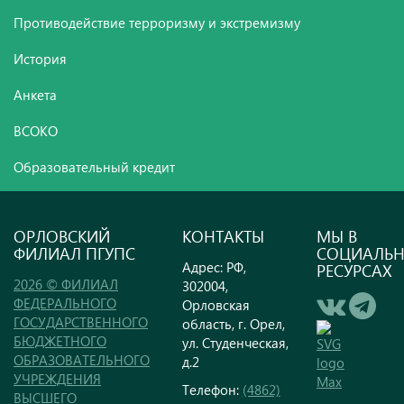
Противодействие терроризму и экстремизму
История
Анкета
ВСОКО
Образовательный кредит
ОРЛОВСКИЙ
КОНТАКТЫ
МЫ В
ФИЛИАЛ ПГУПС
СОЦИАЛЬ
Адрес: РФ,
РЕСУРСАХ
2026 © ФИЛИАЛ
302004,
ФЕДЕРАЛЬНОГО
Орловская
ГОСУДАРСТВЕННОГО
область, г. Орел,
БЮДЖЕТНОГО
ул. Студенческая,
ОБРАЗОВАТЕЛЬНОГО
д.2
УЧРЕЖДЕНИЯ
Телефон:
(4862)
ВЫСШЕГО