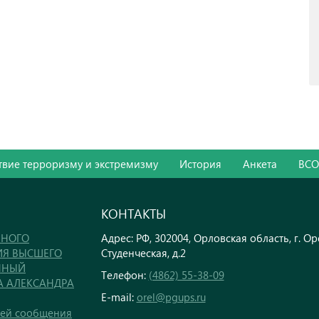
вие терроризму и экстремизму
История
Анкета
ВС
КОНТАКТЫ
ННОГО
Адрес: РФ, 302004, Орловская область, г. Оре
ИЯ ВЫСШЕГО
Студенческая, д.2
ННЫЙ
Телефон:
(4862) 55-38-09
А АЛЕКСАНДРА
E-mail:
orel@pgups.ru
тей сообщения