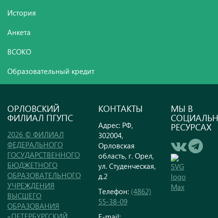
История
Анкета
ВСОКО
Образовательный кредит
ОРЛОВСКИЙ
КОНТАКТЫ
МЫ В
ФИЛИАЛ ПГУПС
СОЦИАЛЬ
Адрес: РФ,
РЕСУРСАХ
2026 © ФИЛИАЛ
302004,
ФЕДЕРАЛЬНОГО
Орловская
ГОСУДАРСТВЕННОГО
область, г. Орел,
БЮДЖЕТНОГО
ул. Студенческая,
ОБРАЗОВАТЕЛЬНОГО
д.2
УЧРЕЖДЕНИЯ
Телефон:
(4862)
ВЫСШЕГО
55-38-09
ОБРАЗОВАНИЯ
«ПЕТЕРБУРГСКИЙ
E-mail: