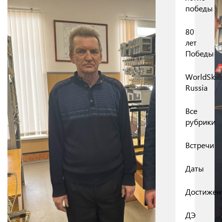
победы
80
лет
Победы
WorldSkill
Russia
Все
рубрики
Встречи
Даты
Достижен
ДЭ