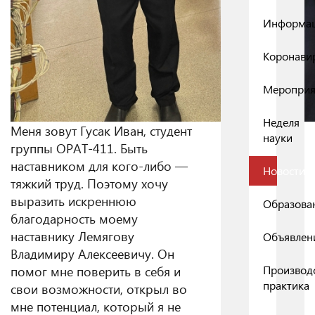
Информа
Коронави
Мероприя
Неделя
Меня зовут Гусак Иван, студент
науки
группы ОРАТ-411. Быть
наставником для кого-либо —
Новости
тяжкий труд. Поэтому хочу
выразить искреннюю
Образова
благодарность моему
наставнику Лемягову
Объявлен
Владимиру Алексеевичу. Он
помог мне поверить в себя и
Производ
практика
свои возможности, открыл во
мне потенциал, который я не