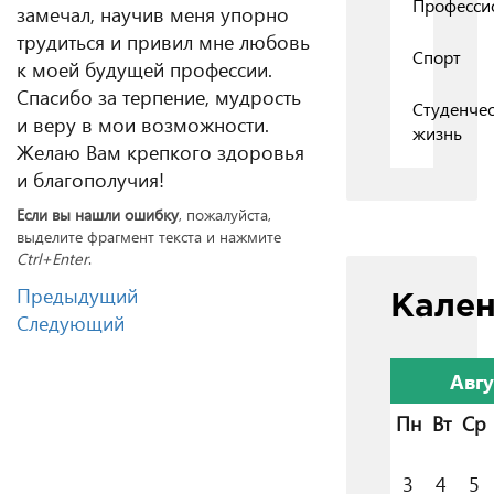
Професси
замечал, научив меня упорно
трудиться и привил мне любовь
Спорт
к моей будущей профессии.
Спасибо за терпение, мудрость
Студенчес
и веру в мои возможности.
жизнь
Желаю Вам крепкого здоровья
и благополучия!
Если вы нашли ошибку
, пожалуйста,
выделите фрагмент текста и нажмите
Ctrl+Enter
.
Предыдущий
Кале
Следующий
Авгу
Пн
Вт
Ср
3
4
5