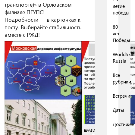
транспорте)» в Орловском
летие
филиале ПГУПС!
победы
Подробности — в карточках к
посту. Выбирайте стабильность
80
лет
вместе с РЖД!
Победы
WorldSkill
Russia
Все
рубрики
Встречи
Даты
Достижен