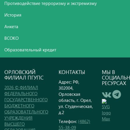
Противодействие терроризму и экстремизму
История
Анкета
ВСОКО
Образовательный кредит
ОРЛОВСКИЙ
КОНТАКТЫ
МЫ В
ФИЛИАЛ ПГУПС
СОЦИАЛЬ
Адрес: РФ,
РЕСУРСАХ
2026 © ФИЛИАЛ
302004,
ФЕДЕРАЛЬНОГО
Орловская
ГОСУДАРСТВЕННОГО
область, г. Орел,
БЮДЖЕТНОГО
ул. Студенческая,
ОБРАЗОВАТЕЛЬНОГО
д.2
УЧРЕЖДЕНИЯ
Телефон:
(4862)
ВЫСШЕГО
55-38-09