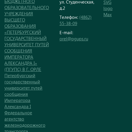
БЮДЖЕТНОГО
ул. Студенческая,
ОБРАЗОВАТЕЛЬНОГО
д.2
УЧРЕЖДЕНИЯ
Телефон:
(4862)
ВЫСШЕГО
55-38-09
ОБРАЗОВАНИЯ
«ПЕТЕРБУРГСКИЙ
E-mail:
ГОСУДАРСТВЕННЫЙ
orel@pgups.ru
УНИВЕРСИТЕТ ПУТЕЙ
СООБЩЕНИЯ
ИМПЕРАТОРА
АЛЕКСАНДРА I»
(ПГУПС) В Г. ОРЛЕ
Петербургский
государственный
университет путей
сообщения
Императора
Александра I
Федеральное
агентство
железнодорожного
транспорта