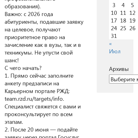
3
4
5
образования).
10
11
12
Важно: с 2026 года
17
18
19
абитуриенты, подавшие заявку
24
25
26
на целевое, получают
31
приоритетное право на
«
зачисление как в вузы, так и в
Июл
техникумы. Не упусти свой
шанс!
С чего начать?
Архивы
1. Прямо сейчас заполните
Архивы
анкету предзаписи на
Карьерном портале РЖД:
team.rzd.ru/targets/info.
Специалист свяжется с вами и
проконсультирует по всем
этапам.
2. После 20 июня — подайте
заявку через портал Госуслуг